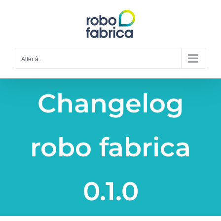
Passer
au
contenu
Aller à...
Changelog
robo fabrica
0.1.0