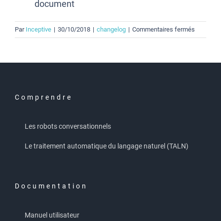
document
sur
Par
Inceptive
|
30/10/2018
|
changelog
|
Commentaires fermés
Changelo
robo
fabrica
0.1.0
Comprendre
Les robots conversationnels
Le traitement automatique du langage naturel (TALN)
Documentation
Manuel utilisateur