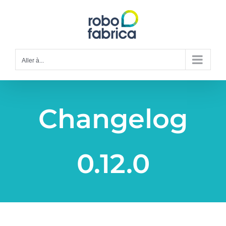
Passer
au
contenu
Aller à...
Changelog
0.12.0